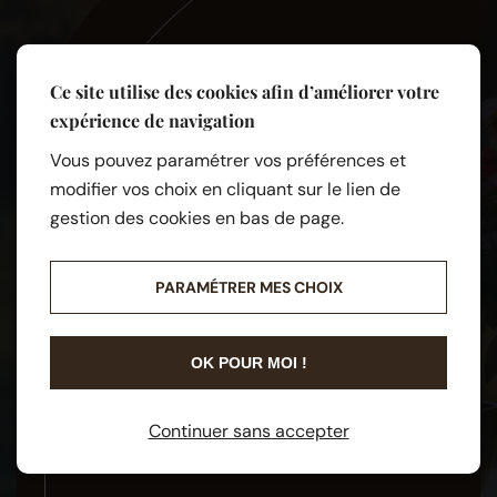
NOS SERVICES
Nous sommes spécialisés dans la
Ce site utilise des cookies afin d’améliorer votre
marbrerie et les pompes funèbres
expérience de navigation
sur les régions de l’Occitanie
(Hautes-Pyrénées (65) et Gers
Vous pouvez paramétrer vos préférences et
(32)) et de la Nouvelle-Aquitaine
modifier vos choix en cliquant sur le lien de
(Pyrénées-Atlantiques (64)), sans
gestion des cookies en bas de page.
limitation de déplacement.
PARAMÉTRER MES CHOIX
Vous pourrez découvrir dans notre
site l'ensemble de nos services.
OK POUR MOI !
POMPES FUNÈBRES
Continuer sans accepter