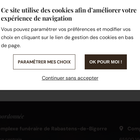
Ce site utilise des cookies afin d’améliorer votre
Référence PLAQUE
expérience de navigation
Vous pouvez paramétrer vos préférences et modifier vos
SUR MESURE
choix en cliquant sur le lien de gestion des cookies en bas
de page.
PARAMÉTRER MES CHOIX
OK POUR MOI !
Continuer sans accepter
oordonnée
mplexe funéraire de Rabastens-de-Bigorre
Compl
ce centrale
65500 Vi