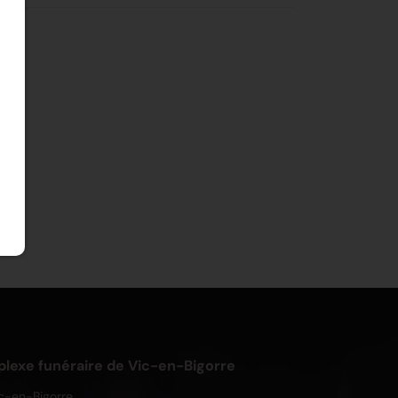
exe funéraire de Vic-en-Bigorre
c-en-Bigorre