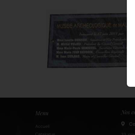
Nos c
Menu
Co
Accueil
Catalogue
33, pla