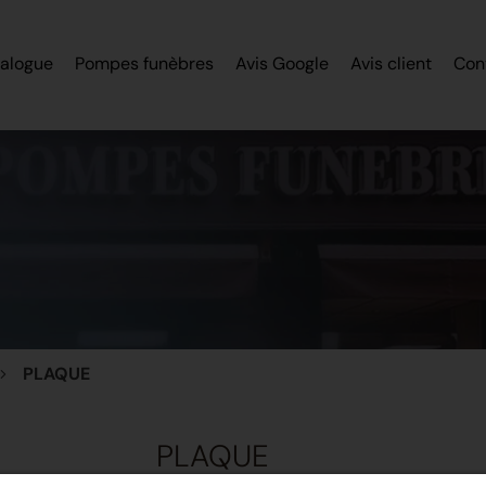
alogue
Pompes funèbres
Avis Google
Avis client
Con
PLAQUE
PLAQUE