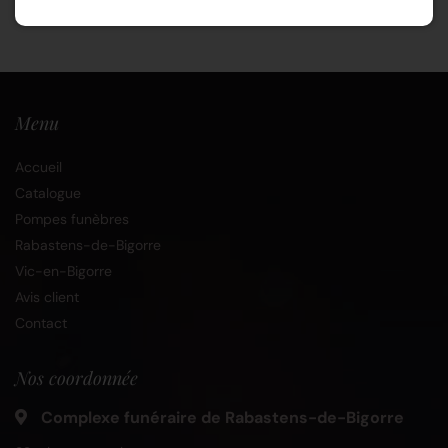
Menu
Accueil
Catalogue
Pompes funèbres
Rabastens-de-Bigorre
Vic-en-Bigorre
Avis client
Contact
Nos coordonnée
Complexe funéraire de Rabastens-de-Bigorre