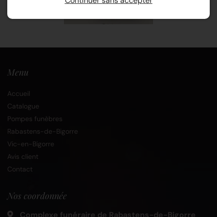
Continuer sans accepter
Menu
Accueil
Catalogue
Pompes funèbres
Rabastens-de-Bigorre
Vic-en-Bigorre
Avis client
Contact
Nos coordonnée
Complexe funéraire de Rabastens-de-Bigorre