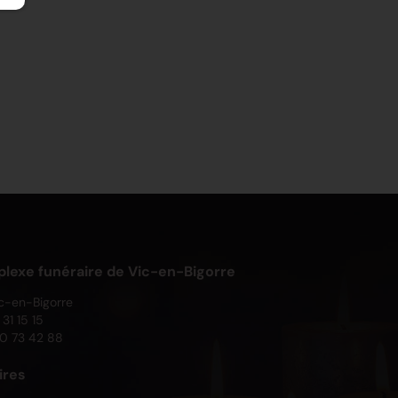
exe funéraire de Vic-en-Bigorre
c-en-Bigorre
31 15 15
0 73 42 88
ires