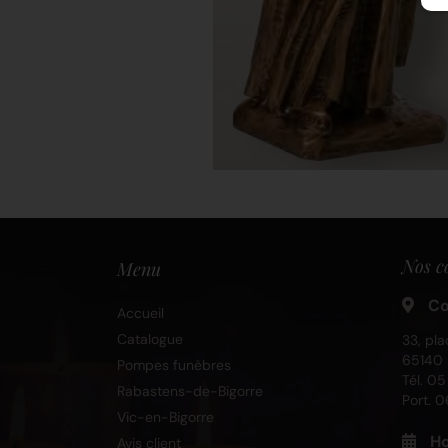
Nos c
Menu
Co
Accueil
Catalogue
33, pla
65140 
Pompes funèbres
Tél.
05
Rabastens-de-Bigorre
Port.
0
Vic-en-Bigorre
Ho
Avis client