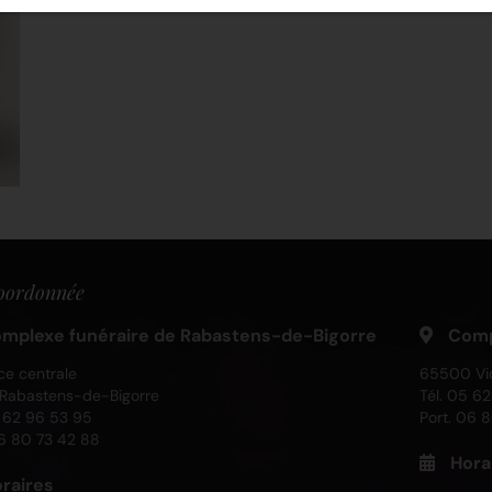
oordonnée
mplexe funéraire de Rabastens-de-Bigorre
Compl
ce centrale
65500 Vi
Rabastens-de-Bigorre
Tél.
05 62 
 62 96 53 95
Port.
06 8
6 80 73 42 88
Hora
raires