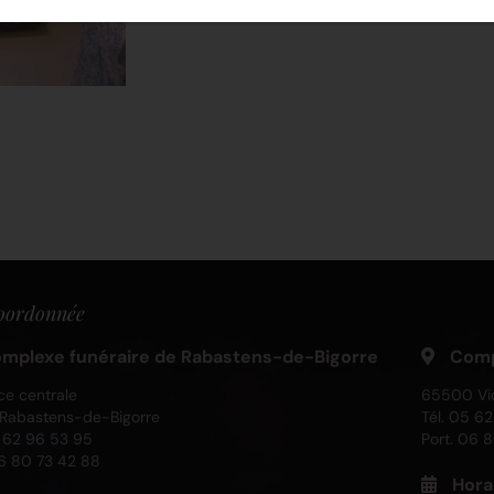
oordonnée
mplexe funéraire de Rabastens-de-Bigorre
Compl
ce centrale
65500 Vi
Rabastens-de-Bigorre
Tél.
05 62 
 62 96 53 95
Port.
06 8
6 80 73 42 88
Hora