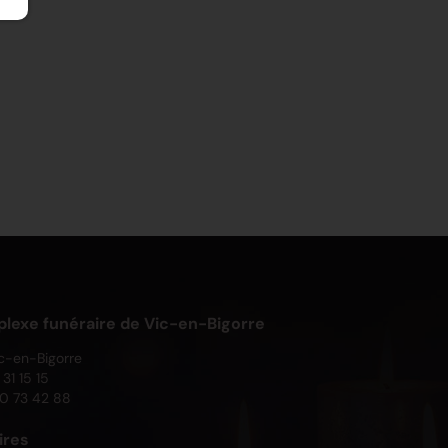
exe funéraire de Vic-en-Bigorre
c-en-Bigorre
31 15 15
0 73 42 88
ires