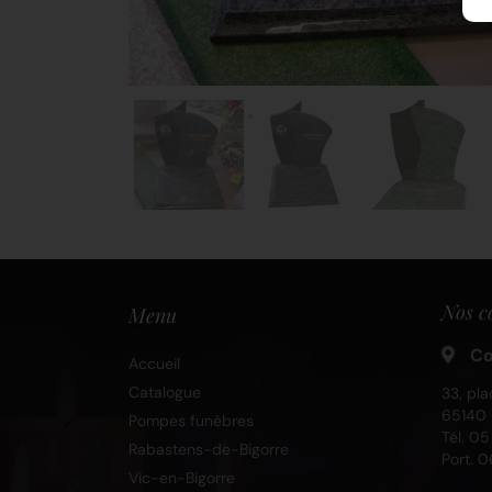
Nos c
Menu
Co
Accueil
Catalogue
33, pla
65140 
Pompes funèbres
Tél.
05
Rabastens-de-Bigorre
Port.
0
Vic-en-Bigorre