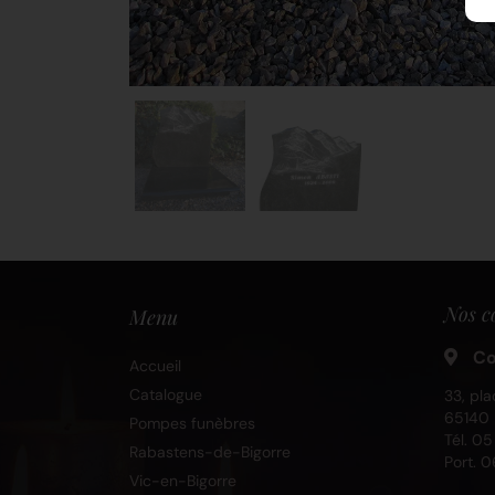
Nos c
Menu
Co
Accueil
Catalogue
33, pla
65140 
Pompes funèbres
Tél.
05
Rabastens-de-Bigorre
Port.
0
Vic-en-Bigorre