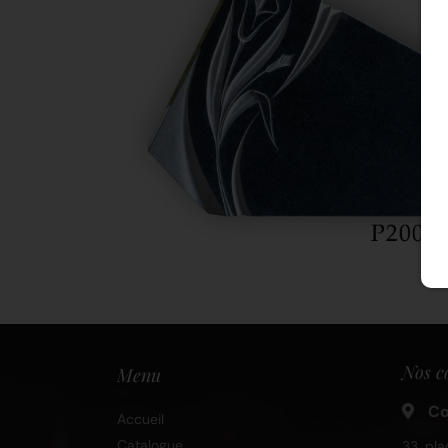
Nos c
Menu
Co
Accueil
Catalogue
33, pla