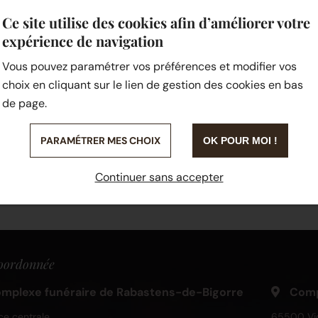
Ce site utilise des cookies afin d’améliorer votre
Référence P 200 C
expérience de navigation
Vous pouvez paramétrer vos préférences et modifier vos
choix en cliquant sur le lien de gestion des cookies en bas
de page.
PARAMÉTRER MES CHOIX
OK POUR MOI !
Continuer sans accepter
oordonnée
mplexe funéraire de Rabastens-de-Bigorre
Compl
ce centrale
65500 Vi