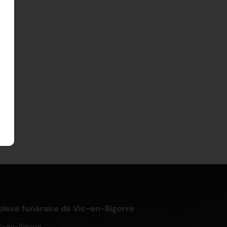
exe funéraire de Vic-en-Bigorre
c-en-Bigorre