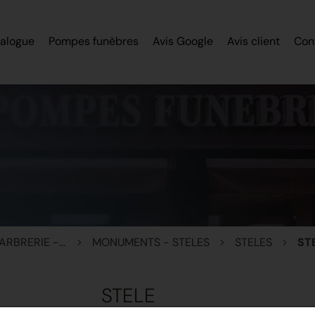
alogue
Pompes funèbres
Avis Google
Avis client
Con
MONUMENTS - MARBRERIE - STELES
MONUMENTS - STELES
STELES
ST
STELE