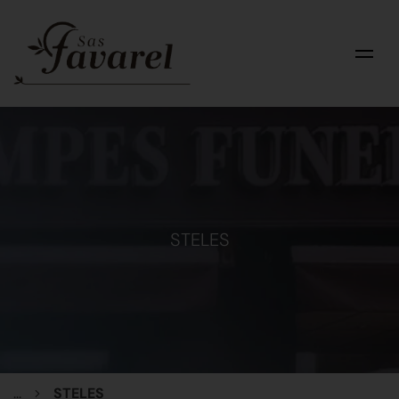
STELES
...
STELES