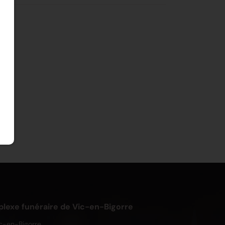
exe funéraire de Vic-en-Bigorre
c-en-Bigorre