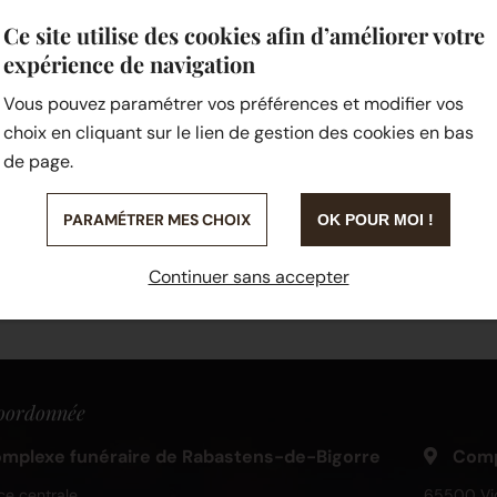
Ce site utilise des cookies afin d’améliorer votre
Référence RIVES
expérience de navigation
Vous pouvez paramétrer vos préférences et modifier vos
SUR MESURE
choix en cliquant sur le lien de gestion des cookies en bas
de page.
PARAMÉTRER MES CHOIX
OK POUR MOI !
Continuer sans accepter
oordonnée
mplexe funéraire de Rabastens-de-Bigorre
Compl
ce centrale
65500 Vi