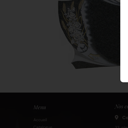
Nos c
Menu
Co
Accueil
Catalogue
33, pla