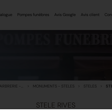
alogue
Pompes funèbres
Avis Google
Avis client
Con
MONUMENTS - MARBRERIE - STELES
MONUMENTS - STELES
STELES
ST
STELE RIVES