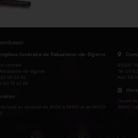
oordonnée
mplexe funéraire de Rabastens-de-Bigorre
Compl
ce centrale
65500 Vi
Rabastens-de-Bigorre
Tél.
05 62 
 62 96 53 95
Port.
06 8
6 80 73 42 88
Hora
raires
Ouvert du
 du lundi au vendredi de 9H00 à 12H00 et de 14H00
19H00 (sa
0.