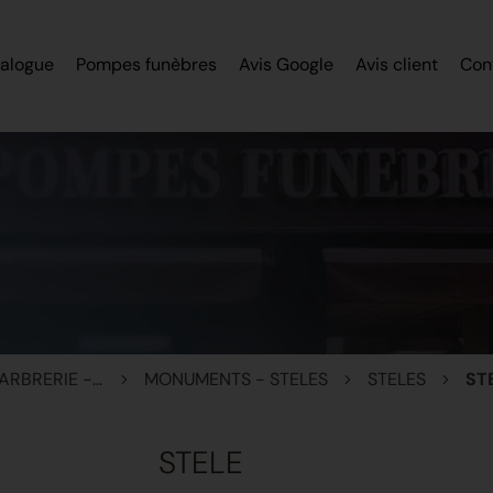
alogue
Pompes funèbres
Avis Google
Avis client
Con
MONUMENTS - MARBRERIE - STELES
MONUMENTS - STELES
STELES
ST
STELE