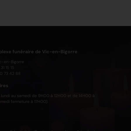
exe funéraire de Vic-en-Bigorre
c-en-Bigorre
31 15 15
0 73 42 88
ires
 lundi au samedi de 9H00 à 12H00 et de 14H00 à
medi fermeture à 17H00).