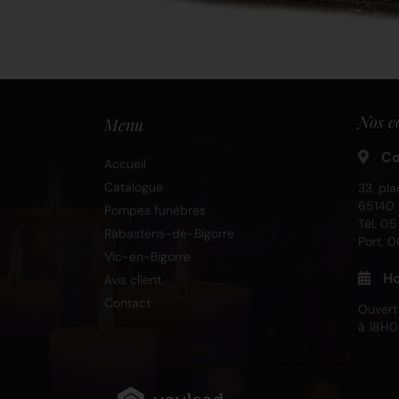
Nos c
Menu
Co
Accueil
Catalogue
33, pla
65140 
Pompes funèbres
Tél.
05
Rabastens-de-Bigorre
Port.
0
Vic-en-Bigorre
Ho
Avis client
Contact
Ouvert
à 18H0