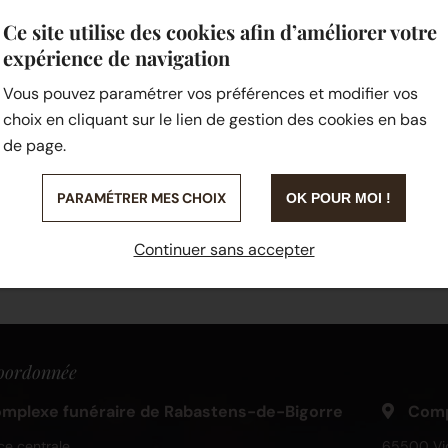
Ce site utilise des cookies afin d’améliorer votre
Référence S 42 C
expérience de navigation
Vous pouvez paramétrer vos préférences et modifier vos
choix en cliquant sur le lien de gestion des cookies en bas
de page.
PARAMÉTRER MES CHOIX
OK POUR MOI !
Continuer sans accepter
oordonnée
mplexe funéraire de Rabastens-de-Bigorre
Compl
ce centrale
65500 Vi