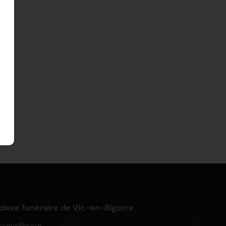
exe funéraire de Vic-en-Bigorre
c-en-Bigorre