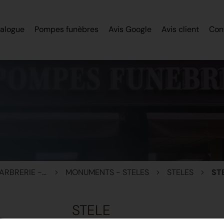
alogue
Pompes funèbres
Avis Google
Avis client
Con
MONUMENTS - MARBRERIE - STELES
MONUMENTS - STELES
STELES
ST
STELE