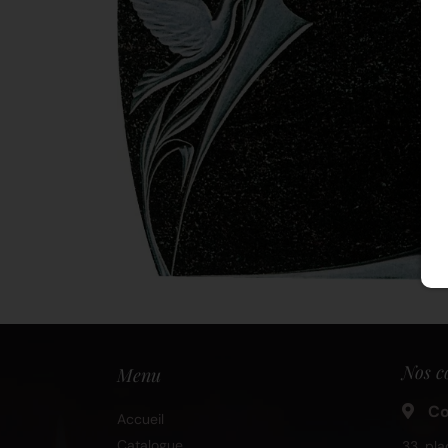
Nos c
Menu
Co
Accueil
Catalogue
33, pla